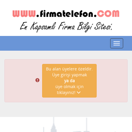
Toggle
navigat
Bu alan üyelere özeldir.
Üye girişi yapmak
ya da
üye olmak için
tıklayınız!