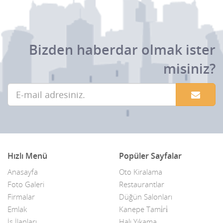
Bizden haberdar olmak ister
misiniz?
Hızlı Menü
Popüler Sayfalar
Anasayfa
Oto Kiralama
Foto Galeri
Restaurantlar
Firmalar
Düğün Salonları
Emlak
Kanepe Tami̇ri̇
İş İlanları
Halı Yıkama