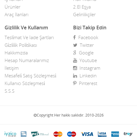
Ürünler
2.El Eşya
Araç İlanları
Gelinlikçiler
Gizlilik Ve Kullanım
Bizi Takip Edin
Tesli̇mat Ve İade Şartları
Facebook
Gi̇zli̇li̇k Poli̇ti̇kası
Twitter
Hakkımızda
Google
Hesap Numaralarımız
Youtube
İletişim
Instagram
Mesafeli̇ Satış Sözleşmesi̇
Linkedin
Kullanıcı Sözleşmesi̇
Pinterest
S.S.S
Copyright Her hakkı saklıdır. 2010-2026