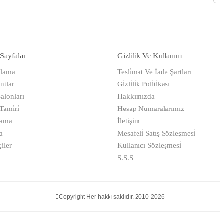
Sayfalar
Gizlilik Ve Kullanım
alama
Tesli̇mat Ve İade Şartları
ntlar
Gi̇zli̇li̇k Poli̇ti̇kası
alonları
Hakkımızda
ami̇ri̇
Hesap Numaralarımız
kama
İletişim
a
Mesafeli̇ Satış Sözleşmesi̇
iler
Kullanıcı Sözleşmesi̇
S.S.S
Copyright Her hakkı saklıdır. 2010-2026