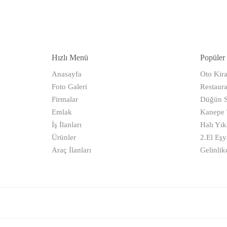
Hızlı Menü
Popüler 
Anasayfa
Oto Kir
Foto Galeri
Restaura
Firmalar
Düğün S
Emlak
Kanepe T
İş İlanları
Halı Yı
Ürünler
2.El Eşy
Araç İlanları
Gelinlikç