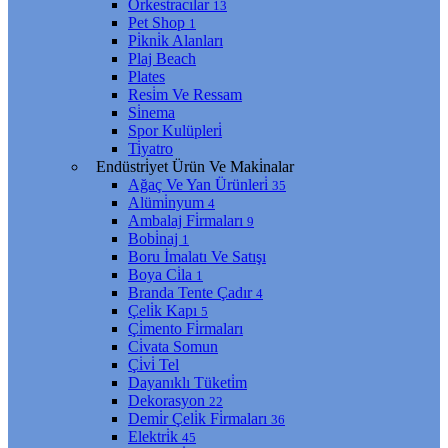
Orkestracılar
13
Pet Shop
1
Pi̇kni̇k Alanları
Plaj Beach
Plates
Resi̇m Ve Ressam
Si̇nema
Spor Kulüpleri̇
Ti̇yatro
Endüstri̇yet Ürün Ve Maki̇nalar
Ağaç Ve Yan Ürünleri̇
35
Alümi̇nyum
4
Ambalaj Fi̇rmaları
9
Bobi̇naj
1
Boru İmalatı Ve Satışı
Boya Ci̇la
1
Branda Tente Çadır
4
Çeli̇k Kapı
5
Çi̇mento Fi̇rmaları
Ci̇vata Somun
Çi̇vi̇ Tel
Dayanıklı Tüketi̇m
Dekorasyon
22
Demi̇r Çeli̇k Fi̇rmaları
36
Elektri̇k
45