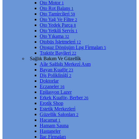
Oto Motor
1
Oto Rot Balans
1
Oto Tami̇rci̇leri̇
59
Oto Yağ Ve Fi̇ltre
2
Oto Yedek Parça
8
Oto Yetki̇li̇ Servi̇s
1
Oto Yıkama
32
Otobüs İşletmeleri̇
12
Otogaz Dönüşüm Lpg Fi̇rmaları
5
Traktör Bayi̇leri̇
22
Sağlık Bakım Ve Güzelli̇k
Ai̇le Sağlığı Merkezi̇ Asm
Bayan Kuaför
23
Di̇ş Poli̇kli̇ni̇ği̇
2
Doktorlar
Eczaneler
16
Epi̇lasyon Lazer
Erkek Kuaför- Berber
26
Eroti̇k Shop
Esteti̇k Merkezleri̇
Güzelli̇k Salonları
2
Hacamat
1
Hamam Sauna
Hastaneler
İlaç Fi̇rmaları