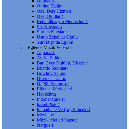
Okullar
81
Onli̇ne Eği̇ti̇m
Özel Ders Hi̇zmeti̇
Özel Okullar
7
Rehabi̇li̇tasyon Merkezleri̇
2
Src Kursları
3
Sürücü Kursları
7
Üstün Zekalılar Okulu
Yurt Dışında Eği̇ti̇m
Eğlence Müzi̇k Ve Hobi̇
Aquapark
Av Ve Balık
9
Bar, Gece Kulübü, Di̇skolar
Bi̇lardo Salonları
Bowli̇ng Salonu
Dövmeci̇ Tattoo
Düğün Salonu
16
Eğlence Merkezleri̇
Heykeltraş
İnternet Cafe
16
Kaset Plak
2
Kıraathane Ve Çay Bahçeleri̇
Meyhane
Müzi̇k Aletleri̇ Satışı
2
Nargi̇le
1