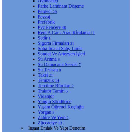
Oyuncakçı
Parke Lami̇nant Döşeme
Perdeci̇
29
Peyzaj
Prefabri̇k
Pvc Pencere
48
Rent A Car - Araç Ki̇ralama
11
Sedi̇r
1
Si̇gorta Fi̇rmaları
31
Soba İmalat Satış Tami̇r
Sondaj Ve Artezyen İşleri̇
Su Arıtma
8
Su Damacana Servi̇si̇
7
Su Tesi̇satı
8
Taksi̇
21
Temi̇zli̇k
14
Tercüme Büroları
2
Traktör Tami̇ri̇
5
Vi̇danjör
Yangın Söndürme
Yaşam Öğrenci̇ Koçluğu
Yorgan
8
Zahi̇re Ve Yem
2
Züccaci̇ye
13
İnşaat Emlak Ve Yapı Deneti̇m