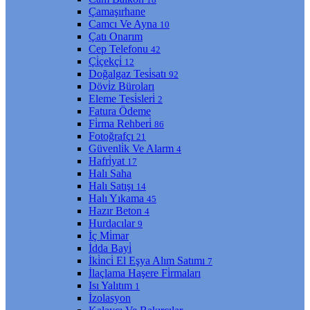
Çamaşırhane
Camcı Ve Ayna
10
Çatı Onarım
Cep Telefonu
42
Çi̇çekçi̇
12
Doğalgaz Tesi̇satı
92
Dövi̇z Büroları
Eleme Tesi̇sleri̇
2
Fatura Ödeme
Fi̇rma Rehberi̇
86
Fotoğrafçı
21
Güvenli̇k Ve Alarm
4
Hafri̇yat
17
Halı Saha
Halı Satışı
14
Halı Yıkama
45
Hazır Beton
4
Hurdacılar
9
İç Mi̇mar
İdda Bayi̇
İki̇nci̇ El Eşya Alım Satımı
7
İlaçlama Haşere Fi̇rmaları
Isı Yalıtım
1
İzolasyon