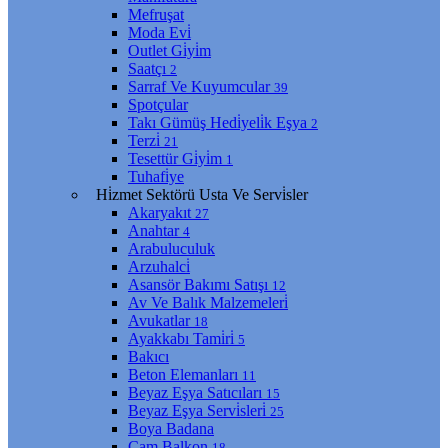
Mefruşat
Moda Evi̇
Outlet Gi̇yi̇m
Saatçı
2
Sarraf Ve Kuyumcular
39
Spotçular
Takı Gümüş Hedi̇yeli̇k Eşya
2
Terzi̇
21
Tesettür Gi̇yi̇m
1
Tuhafi̇ye
Hi̇zmet Sektörü Usta Ve Servi̇sler
Akaryakıt
27
Anahtar
4
Arabuluculuk
Arzuhalci̇
Asansör Bakımı Satışı
12
Av Ve Balık Malzemeleri̇
Avukatlar
18
Ayakkabı Tami̇ri̇
5
Bakıcı
Beton Elemanları
11
Beyaz Eşya Satıcıları
15
Beyaz Eşya Servi̇sleri̇
25
Boya Badana
Cam Balkon
18