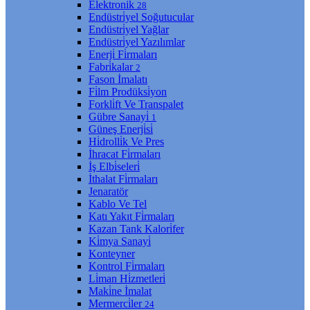
Elektroni̇k
28
Endüstri̇yel Soğutucular
Endüstri̇yel Yağlar
Endüstri̇yel Yazılımlar
Enerji̇ Fi̇rmaları
Fabri̇kalar
2
Fason İmalatı
Fi̇lm Prodüksi̇yon
Forkli̇ft Ve Transpalet
Gübre Sanayi̇
1
Güneş Enerji̇si̇
Hi̇drolli̇k Ve Pres
İhracat Fi̇rmaları
İş Elbi̇seleri̇
İthalat Fi̇rmaları
Jenaratör
Kablo Ve Tel
Katı Yakıt Fi̇rmaları
Kazan Tank Kalori̇fer
Ki̇mya Sanayi̇
Konteyner
Kontrol Fi̇rmaları
Li̇man Hi̇zmetleri̇
Maki̇ne İmalat
Mermerci̇ler
24