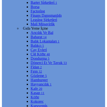
Barter Şi̇rketleri̇
1
Borsa
Factori̇ng
Fi̇nans Danışmanlığı
Leasi̇ng Şi̇rketleri̇
Mali̇ Müşavi̇rli̇k
Gıda Yeme İçme
Arıcılık Ve Bal
Baharat
14
Balık Lokantaları
1
Balıkçı
5
Çay Evleri̇
Çi̇ğ Köfte
48
Dondurma
5
Dönerci̇ Et Ve Tavuk
53
Fi̇dan
2
Fırın
32
Gözleme
5
Hamburger
Hayvancılık
1
Kafe
20
Kasap
11
Köfte
Kokoreç
Kuruyemi̇ş