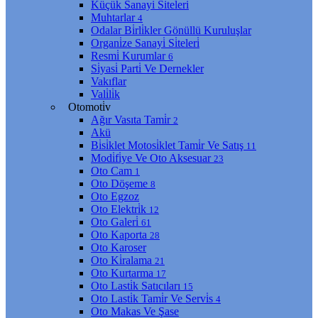
Küçük Sanayi̇ Si̇teleri̇
Muhtarlar
4
Odalar Bi̇rli̇kler Gönüllü Kuruluşlar
Organi̇ze Sanayi̇ Si̇teleri̇
Resmi̇ Kurumlar
6
Si̇yasi̇ Parti̇ Ve Dernekler
Vakıflar
Vali̇li̇k
Otomoti̇v
Ağır Vasıta Tami̇r
2
Akü
Bi̇si̇klet Motosi̇klet Tami̇r Ve Satış
11
Modi̇fi̇ye Ve Oto Aksesuar
23
Oto Cam
1
Oto Döşeme
8
Oto Egzoz
Oto Elektri̇k
12
Oto Galeri̇
61
Oto Kaporta
28
Oto Karoser
Oto Ki̇ralama
21
Oto Kurtarma
17
Oto Lasti̇k Satıcıları
15
Oto Lasti̇k Tami̇r Ve Servi̇s
4
Oto Makas Ve Şase