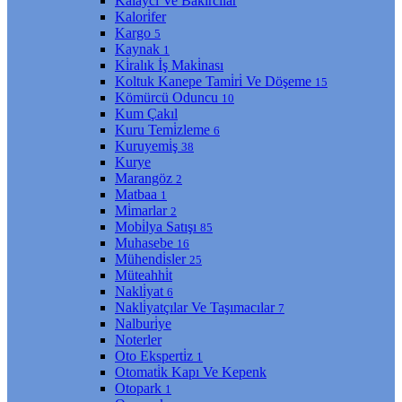
Kalaycı Ve Bakırcılar
Kalori̇fer
Kargo
5
Kaynak
1
Ki̇ralık İş Maki̇nası
Koltuk Kanepe Tami̇ri̇ Ve Döşeme
15
Kömürcü Oduncu
10
Kum Çakıl
Kuru Temi̇zleme
6
Kuruyemi̇ş
38
Kurye
Marangöz
2
Matbaa
1
Mi̇marlar
2
Mobi̇lya Satışı
85
Muhasebe
16
Mühendi̇sler
25
Müteahhi̇t
Nakli̇yat
6
Nakli̇yatçılar Ve Taşımacılar
7
Nalburi̇ye
Noterler
Oto Eksperti̇z
1
Otomati̇k Kapı Ve Kepenk
Otopark
1