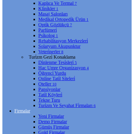
Kaplıca Ve Termal
7
Kli̇ni̇kler
1
Masaj Salonları
Medi̇kal Ortopedi̇k Ürün
1
Opti̇k Gözlükçü
7
Parfümeri̇
Psi̇kolog
1
Rehabi̇li̇tasyon Merkezleri̇
Solaryum Akupunktur
Veteri̇nerler
8
Turi̇zm Gezi̇ Konaklama
Di̇nlenme Tesi̇sleri̇
5
Hac Umre Organi̇zasyon
4
Öğrenci̇ Yurdu
Onli̇ne Tati̇l Si̇teleri̇
Oteller
10
Pansi̇yonlar
Tati̇l Köyleri̇
Tekne Turu
Turi̇zm Ve Seyahat Fi̇rmaları
6
Firmalar
Yeni Firmalar
Demo Firmalar
Gümüş Firmalar
Gold Firmalar