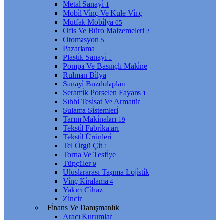
Metal Sanayi̇
1
Mobi̇l Vi̇nç Ve Kule Vi̇nç
Mutfak Mobi̇lya
65
Ofi̇s Ve Büro Malzemeleri̇
2
Otomasyon
5
Pazarlama
Plasti̇k Sanayi̇
1
Pompa Ve Basınçlı Maki̇ne
Rulman Bi̇lya
Sanayi̇ Buzdolapları
Serami̇k Porselen Fayans
1
Sıhhi̇ Tesi̇sat Ve Armatür
Sulama Si̇stemleri̇
Tarım Maki̇naları
19
Teksti̇l Fabri̇kaları
Teksti̇l Ürünleri̇
Tel Örgü Çi̇t
1
Torna Ve Tesfi̇ye
Tüpçüler
9
Uluslararası Taşıma Loji̇sti̇k
Vi̇nç Ki̇ralama
4
Yakıcı Ci̇haz
Zi̇nci̇r
Fi̇nans Ve Danışmanlık
Aracı Kurumlar