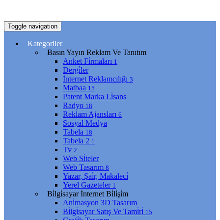
Toggle navigation
Kategoriler
Basın Yayın Reklam Ve Tanıtım
Anket Fi̇rmaları
1
Dergi̇ler
İnternet Reklamcılığı
3
Matbaa
15
Patent Marka Li̇sans
Radyo
18
Reklam Ajansları
6
Sosyal Medya
Tabela
18
Tabela 2
1
Tv
2
Web Si̇teler
Web Tasarım
8
Yazar, Şai̇r, Makaleci̇
Yerel Gazeteler
1
Bi̇lgi̇sayar İnternet Bi̇li̇şi̇m
Ani̇masyon 3D Tasarım
Bi̇lgi̇sayar Satış Ve Tami̇ri̇
15