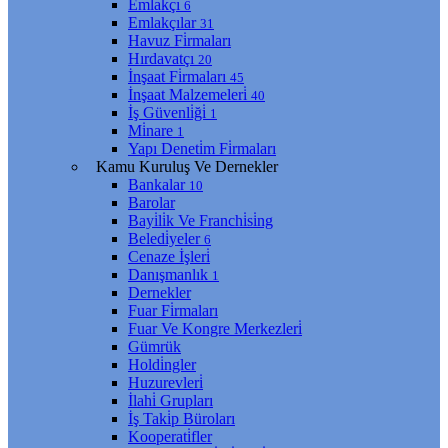
Emlakçı
6
Emlakçılar
31
Havuz Fi̇rmaları
Hırdavatçı
20
İnşaat Fi̇rmaları
45
İnşaat Malzemeleri̇
40
İş Güvenli̇ği̇
1
Mi̇nare
1
Yapı Deneti̇m Fi̇rmaları
Kamu Kuruluş Ve Dernekler
Bankalar
10
Barolar
Bayi̇li̇k Ve Franchi̇si̇ng
Beledi̇yeler
6
Cenaze İşleri̇
Danışmanlık
1
Dernekler
Fuar Fi̇rmaları
Fuar Ve Kongre Merkezleri̇
Gümrük
Holdi̇ngler
Huzurevleri̇
İlahi̇ Grupları
İş Taki̇p Büroları
Kooperati̇fler