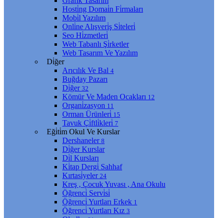
Grafi̇k Tasarım
Hosti̇ng Domai̇n Fi̇rmaları
Mobi̇l Yazılım
Onli̇ne Alışveri̇ş Si̇teleri̇
Seo Hi̇zmetleri̇
Web Tabanlı Şi̇rketler
Web Tasarım Ve Yazılım
Di̇ğer
Arıcılık Ve Bal
4
Buğday Pazarı
Di̇ğer
32
Kömür Ve Maden Ocakları
12
Organi̇zasyon
11
Orman Ürünleri̇
15
Tavuk Çi̇ftli̇kleri̇
7
Eği̇ti̇m Okul Ve Kurslar
Dershaneler
8
Di̇ğer Kurslar
Di̇l Kursları
Ki̇tap Dergi̇ Sahhaf
Kırtasi̇yeler
24
Kreş , Çocuk Yuvası , Ana Okulu
Öğrenci̇ Servi̇si̇
Öğrenci̇ Yurtları Erkek
1
Öğrenci̇ Yurtları Kız
3