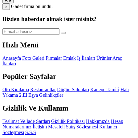
Ara
0
adet firma bulundu.
×
Bizden haberdar olmak ister misiniz?
Hızlı Menü
Anasayfa
Foto Galeri
Firmalar
Emlak
İş İlanları
Ürünler
Araç
İlanları
Popüler Sayfalar
Oto Kiralama
Restaurantlar
Düğün Salonları
Kanepe Tami̇ri̇
Halı
Yıkama
2.El Eşya
Gelinlikçiler
Gizlilik Ve Kullanım
Tesli̇mat Ve İade Şartları
Gi̇zli̇li̇k Poli̇ti̇kası
Hakkımızda
Hesap
Numaralarımız
İletişim
Mesafeli̇ Satış Sözleşmesi̇
Kullanıcı
Sözleşmesi̇
S.S.S