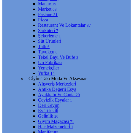
Manav
19
Market
68
Pastane
31
Pi̇zza
Restaurant Ve Lokantalar
87
Şarküteri̇
7
Şekerleme
1
Süt Ürünleri̇
Tatlı
6
Tavukçu
8
Tekel Bayi̇ Ve Büfe
3
Un Fabri̇kası
Yemekçi̇ler
Yufka
14
Gi̇yi̇m Takı Moda Ve Aksesuar
Alışveri̇ş Merkezleri̇
Anti̇ka Değerli̇ Eşya
Ayakkabı Ve Çanta
20
Çeyi̇zli̇k Eşyalar
1
Deri̇ Gi̇yi̇m
Ev Teksti̇li̇
Geli̇nli̇k
20
Gi̇yi̇m Mağazası
71
Hac Malzemeleri̇
1
Mani̇fatura