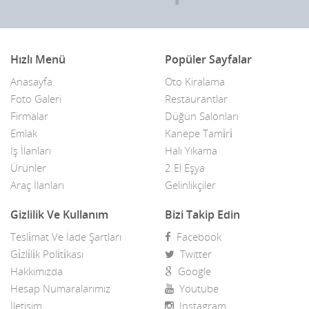
Hızlı Menü
Popüler Sayfalar
Anasayfa
Oto Kiralama
Foto Galeri
Restaurantlar
Firmalar
Düğün Salonları
Emlak
Kanepe Tami̇ri̇
İş İlanları
Halı Yıkama
Ürünler
2.El Eşya
Araç İlanları
Gelinlikçiler
Gizlilik Ve Kullanım
Bizi Takip Edin
Tesli̇mat Ve İade Şartları
Facebook
Gi̇zli̇li̇k Poli̇ti̇kası
Twitter
Hakkımızda
Google
Hesap Numaralarımız
Youtube
İletişim
Instagram