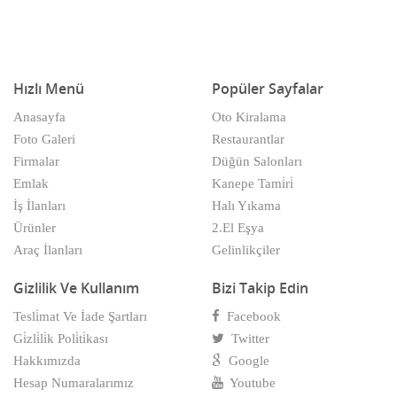
Hızlı Menü
Popüler Sayfalar
Anasayfa
Oto Kiralama
Foto Galeri
Restaurantlar
Firmalar
Düğün Salonları
Emlak
Kanepe Tami̇ri̇
İş İlanları
Halı Yıkama
Ürünler
2.El Eşya
Araç İlanları
Gelinlikçiler
Gizlilik Ve Kullanım
Bizi Takip Edin
Tesli̇mat Ve İade Şartları
Facebook
Gi̇zli̇li̇k Poli̇ti̇kası
Twitter
Hakkımızda
Google
Hesap Numaralarımız
Youtube