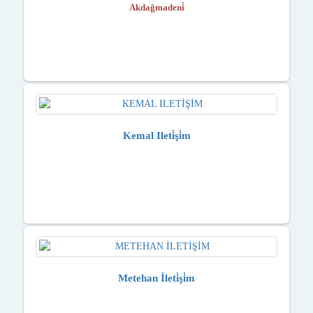
Akdağmadeni̇
Kemal Ileti̇şi̇m
Metehan İleti̇şi̇m