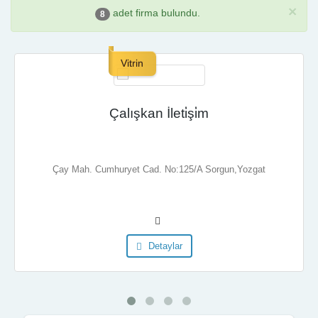
×
adet firma bulundu.
8
Vitrin
Çalışkan İleti̇şi̇m
Çay Mah. Cumhuryet Cad. No:125/A Sorgun,Yozgat
Detaylar