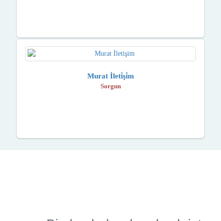
Murat İleti̇şi̇m
Sorgun