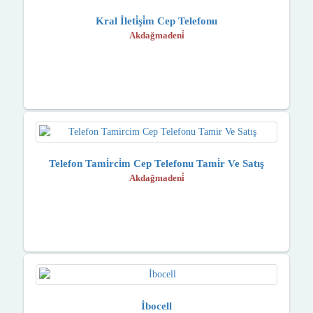
Kral İleti̇şi̇m Cep Telefonu
Akdağmadeni̇
Telefon Tami̇rci̇m Cep Telefonu Tami̇r Ve Satış
Akdağmadeni̇
İbocell