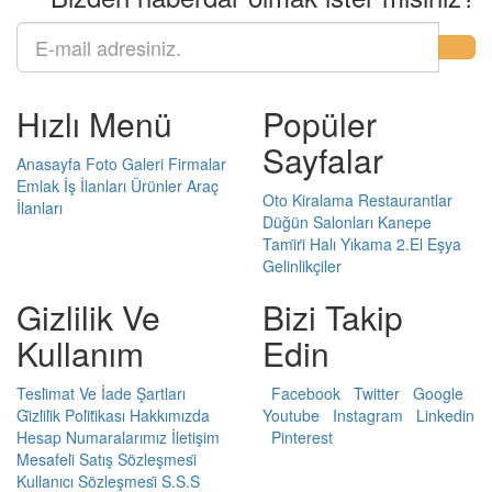
Hızlı Menü
Popüler
Sayfalar
Anasayfa
Foto Galeri
Firmalar
Emlak
İş İlanları
Ürünler
Araç
Oto Kiralama
Restaurantlar
İlanları
Düğün Salonları
Kanepe
Tami̇ri̇
Halı Yıkama
2.El Eşya
Gelinlikçiler
Gizlilik Ve
Bizi Takip
Kullanım
Edin
Tesli̇mat Ve İade Şartları
Facebook
Twitter
Google
Gi̇zli̇li̇k Poli̇ti̇kası
Hakkımızda
Youtube
Instagram
Linkedin
Hesap Numaralarımız
İletişim
Pinterest
Mesafeli̇ Satış Sözleşmesi̇
Kullanıcı Sözleşmesi̇
S.S.S