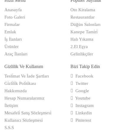
Hızlı Menü
Popüler Sayfalar
Anasayfa
Oto Kiralama
Foto Galeri
Restaurantlar
Firmalar
Düğün Salonları
Emlak
Kanepe Tami̇ri̇
İş İlanları
Halı Yıkama
Ürünler
2.El Eşya
Araç İlanları
Gelinlikçiler
Gizlilik Ve Kullanım
Bizi Takip Edin
Tesli̇mat Ve İade Şartları
Facebook
Gi̇zli̇li̇k Poli̇ti̇kası
Twitter
Hakkımızda
Google
Hesap Numaralarımız
Youtube
İletişim
Instagram
Mesafeli̇ Satış Sözleşmesi̇
Linkedin
Kullanıcı Sözleşmesi̇
Pinterest
S.S.S