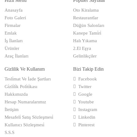
Hızlı Menü
Popüler Sayfalar
Anasayfa
Oto Kiralama
Foto Galeri
Restaurantlar
Firmalar
Düğün Salonları
Emlak
Kanepe Tami̇ri̇
İş İlanları
Halı Yıkama
Ürünler
2.El Eşya
Araç İlanları
Gelinlikçiler
Gizlilik Ve Kullanım
Bizi Takip Edin
Tesli̇mat Ve İade Şartları
Facebook
Gi̇zli̇li̇k Poli̇ti̇kası
Twitter
Hakkımızda
Google
Hesap Numaralarımız
Youtube
İletişim
Instagram
Mesafeli̇ Satış Sözleşmesi̇
Linkedin
Kullanıcı Sözleşmesi̇
Pinterest
S.S.S